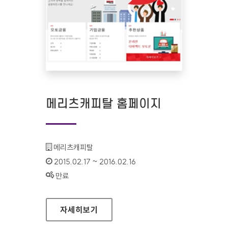
메리츠캐피탈 홈페이지
기관명 :
메리츠캐피탈
인증기간 :
2015.02.17 ~ 2016.02.16
상태 :
만료
메리츠캐피탈 홈페이지
자세히보기