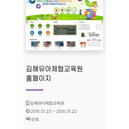
김해유아체험교육원
홈페이지
기관명 :
김해유아체험교육원
인증기간 :
2015.01.23 ~ 2016.01.22
상태 :
만료