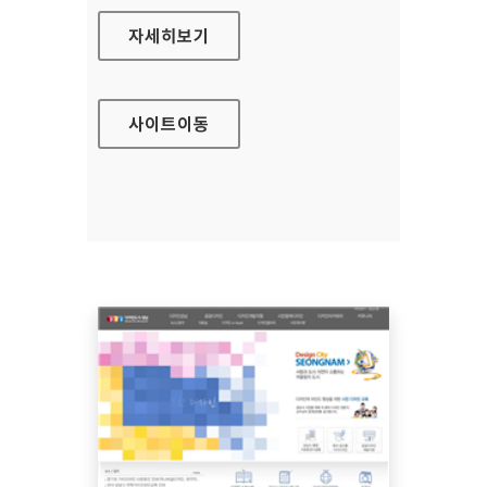
김해유아체험교육원 홈페이지
자세히보기
사이트
이동