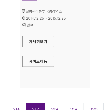
기관명 :
질병관리본부 국립검역소
인증기간 :
2014.12.26 ~ 2015.12.25
상태 :
만료
질병관리본부 국립검역소 홈페이지
자세히보기
사이트
이동
＜
216
217
218
219
220