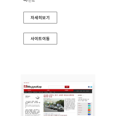
상태 :
만료
문화재조사연구단 홈페이지
자세히보기
사이트
이동