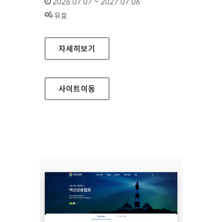
인증기간 :
2026.07.07 ~ 2027.07.06
상태 :
유효
여신금융협회 소비자지원센터
자세히보기
사이트
이동