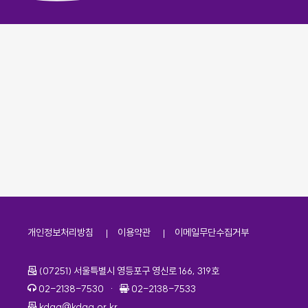
개인정보처리방침
이용약관
이메일무단수집거부
주소
(07251) 서울특별시 영등포구 영신로 166, 319호
전화번호
팩스번호
02-2138-7530
·
02-2138-7533
이메일
kdaa@kdaa.or.kr