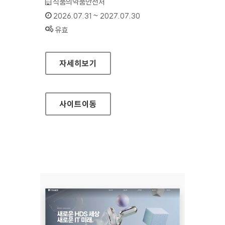
기관명 :
식품의약품안전처
인증기간 :
2026.07.31 ~ 2027.07.30
상태 :
유효
식품안전나라
자세히보기
사이트
이동