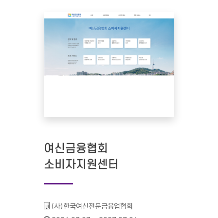
여신금융협회
소비자지원센터
기관명 :
(사)한국여신전문금융업협회