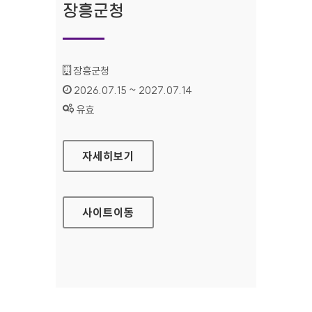
장흥군청
기관명 :
장흥군청
인증기간 :
2026.07.15 ~ 2027.07.14
상태 :
유효
장흥군청
자세히보기
사이트
이동