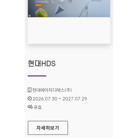
현대HDS
기관명 :
현대에이치디에스(주)
인증기간 :
2026.07.30 ~ 2027.07.29
상태 :
유효
현대HDS
자세히보기