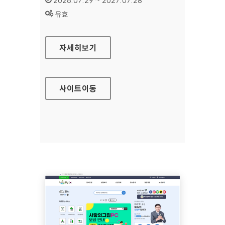
2026.07.29 ~ 2027.07.28
상태 :
유효
방송문화진흥회
자세히보기
사이트
이동