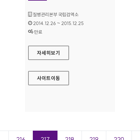
기관명 :
질병관리본부 국립검역소
인증기간 :
2014.12.26 ~ 2015.12.25
상태 :
만료
질병관리본부 국립검역소 홈페이지
자세히보기
사이트
이동
＜
216
217
218
219
220