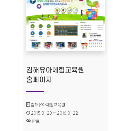
김해유아체험교육원
홈페이지
기관명 :
김해유아체험교육원
인증기간 :
2015.01.23 ~ 2016.01.22
상태 :
만료