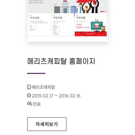
메리츠캐피탈 홈페이지
기관명 :
메리츠캐피탈
인증기간 :
2015.02.17 ~ 2016.02.16
상태 :
만료
메리츠캐피탈 홈페이지
자세히보기