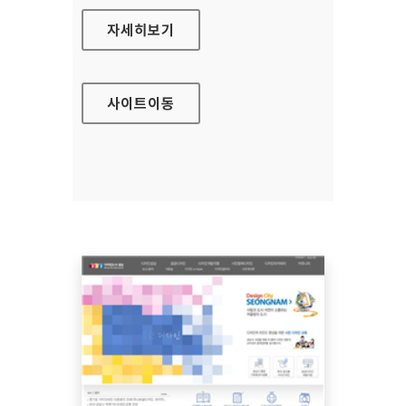
김해유아체험교육원 홈페이지
자세히보기
사이트
이동