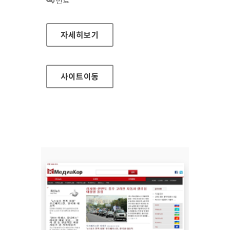
상태 :
만료
문화재조사연구단 홈페이지
자세히보기
사이트
이동