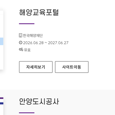
해양교육포털
기관명 :
한국해양재단
인증기간 :
2026.06.28 ~ 2027.06.27
상태 :
유효
해양교육포털
자세히보기
사이트
이동
안양도시공사