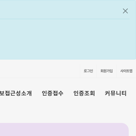
공지
로그인
회원가입
사이트맵
보접근성소개
인증접수
인증조회
커뮤니티