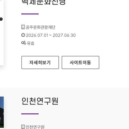
백제문화전당
기관명 :
공주문화관광재단
인증기간 :
2026.07.01 ~ 2027.06.30
상태 :
유효
백제문화전당
자세히보기
사이트
이동
인천연구원
기관명 :
인천연구원