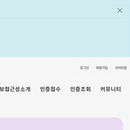
공지
로그인
회원가입
사이트맵
보접근성소개
인증접수
인증조회
커뮤니티