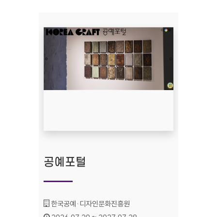
공예포털
기관명 :
한국공예·디자인문화진흥원
인증기간 :