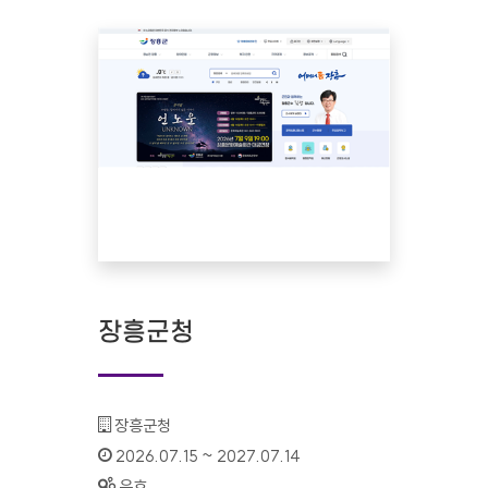
장흥군청
기관명 :
장흥군청
인증기간 :
2026.07.15 ~ 2027.07.14
상태 :
유효