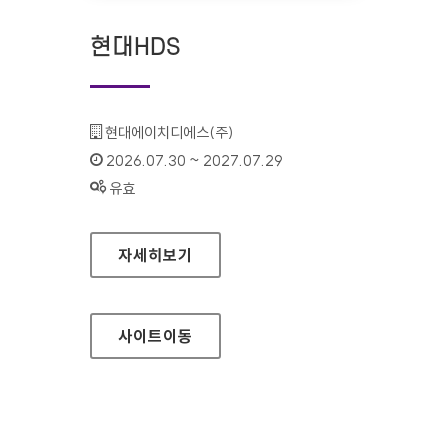
현대HDS
기관명 :
현대에이치디에스(주)
인증기간 :
2026.07.30 ~ 2027.07.29
상태 :
유효
현대HDS
자세히보기
사이트
이동