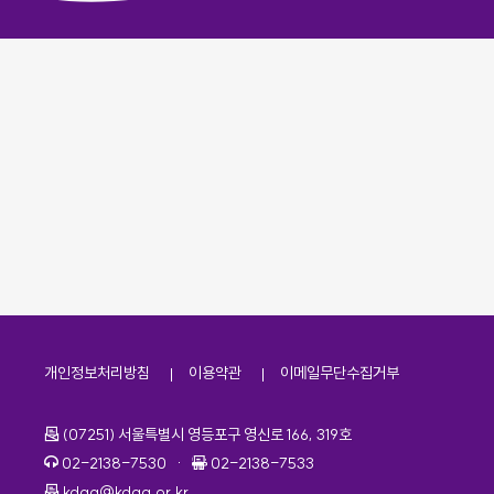
개인정보처리방침
이용약관
이메일무단수집거부
주소
(07251) 서울특별시 영등포구 영신로 166, 319호
전화번호
팩스번호
02-2138-7530
·
02-2138-7533
이메일
kdaa@kdaa.or.kr