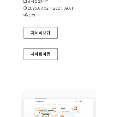
기관명 :
명지전문대학
인증기간 :
2026.08.02 ~ 2027.08.01
상태 :
유효
명지전문대학
자세히보기
사이트
이동