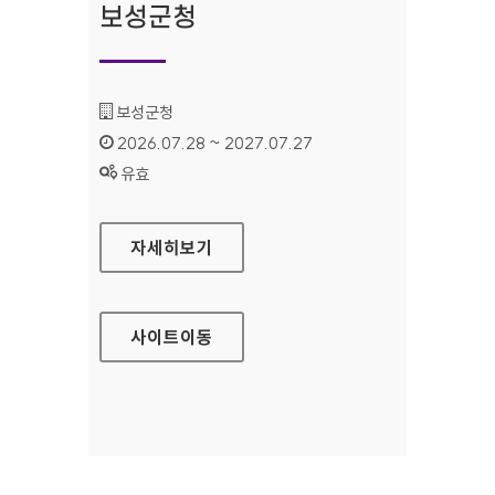
보성군청
기관명 :
보성군청
인증기간 :
2026.07.28 ~ 2027.07.27
상태 :
유효
보성군청
자세히보기
사이트
이동