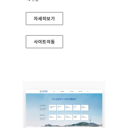
장흥군청
자세히보기
사이트
이동