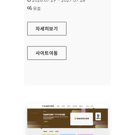
2026.07.29 ~ 2027.07.28
상태 :
유효
공예포털
자세히보기
사이트
이동