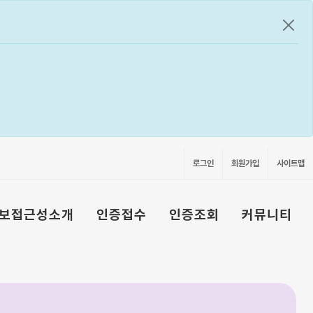
공지
로그인
회원가입
사이트맵
보접근성소개
인증접수
인증조회
커뮤니티