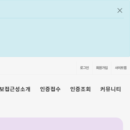
공지
로그인
회원가입
사이트맵
보접근성소개
인증접수
인증조회
커뮤니티