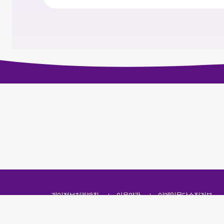
개인정보처리방침
이용약관
이메일무단수집거부
주소
(07251) 서울특별시 영등포구 영신로 166, 319호