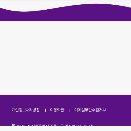
개인정보처리방침
이용약관
이메일무단수집거부
주소
(07251) 서울특별시 영등포구 영신로 166, 319호