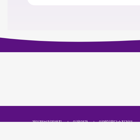
개인정보처리방침
이용약관
이메일무단수집거부
주소
(07251) 서울특별시 영등포구 영신로 166, 319호