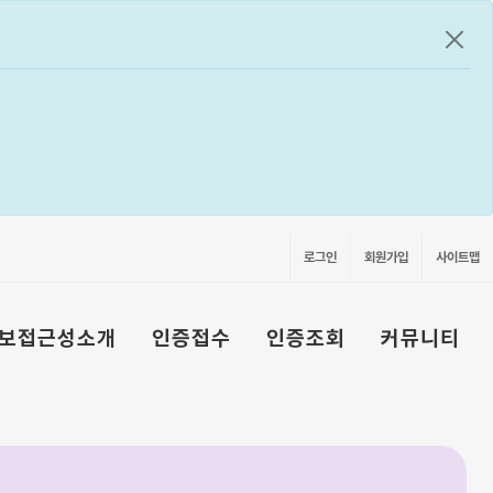
공지
로그인
회원가입
사이트맵
보접근성소개
인증접수
인증조회
커뮤니티