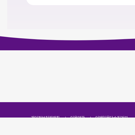
개인정보처리방침
이용약관
이메일무단수집거부
주소
(07251) 서울특별시 영등포구 영신로 166, 319호