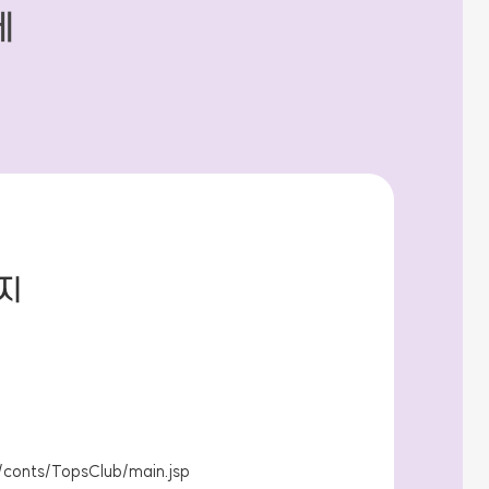
세
지
m/conts/TopsClub/main.jsp