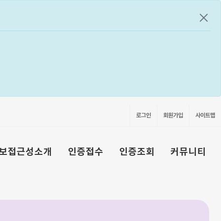
공지
로그인
회원가입
사이트맵
보접근성소개
인증접수
인증조회
커뮤니티