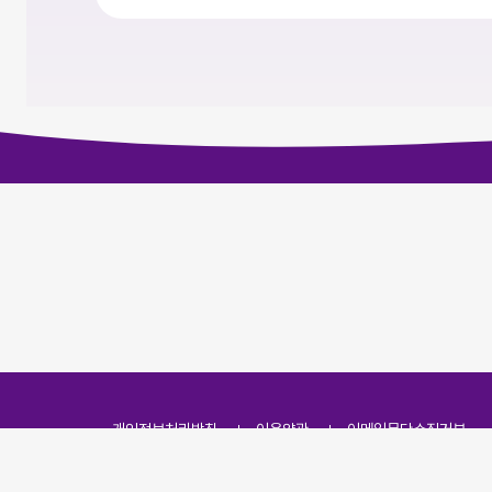
개인정보처리방침
이용약관
이메일무단수집거부
주소
(07251) 서울특별시 영등포구 영신로 166, 319호