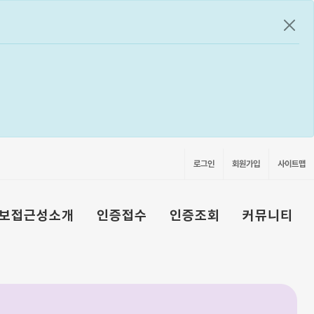
공지
로그인
회원가입
사이트맵
보접근성소개
인증접수
인증조회
커뮤니티