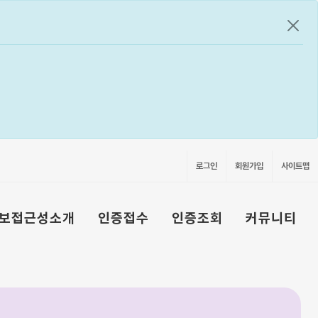
공지
로그인
회원가입
사이트맵
보접근성소개
인증접수
인증조회
커뮤니티