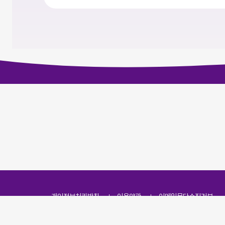
개인정보처리방침
이용약관
이메일무단수집거부
주소
(07251) 서울특별시 영등포구 영신로 166, 319호