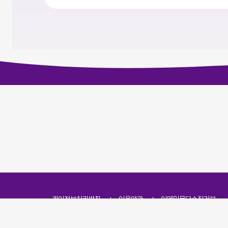
개인정보처리방침
이용약관
이메일무단수집거부
주소
(07251) 서울특별시 영등포구 영신로 166, 319호