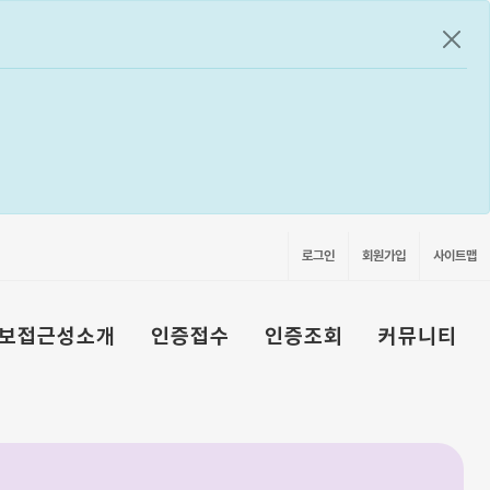
공지
로그인
회원가입
사이트맵
보접근성소개
인증접수
인증조회
커뮤니티