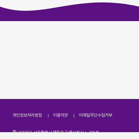
개인정보처리방침
이용약관
이메일무단수집거부
주소
(07251) 서울특별시 영등포구 영신로 166, 319호