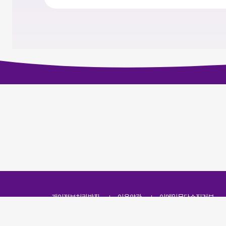
개인정보처리방침
이용약관
이메일무단수집거부
주소
(07251) 서울특별시 영등포구 영신로 166, 319호