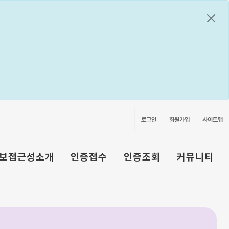
공지
로그인
회원가입
사이트맵
보접근성소개
인증접수
인증조회
커뮤니티