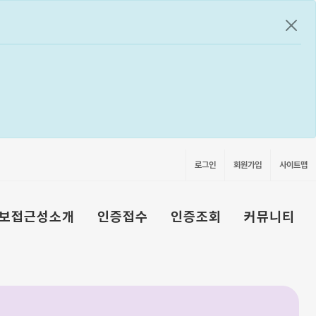
공지
로그인
회원가입
사이트맵
보접근성소개
인증접수
인증조회
커뮤니티