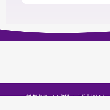
개인정보처리방침
이용약관
이메일무단수집거부
주소
(07251) 서울특별시 영등포구 영신로 166, 319호