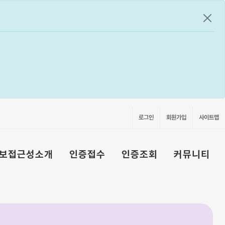
공지
로그인
회원가입
사이트맵
보접근성소개
인증접수
인증조회
커뮤니티