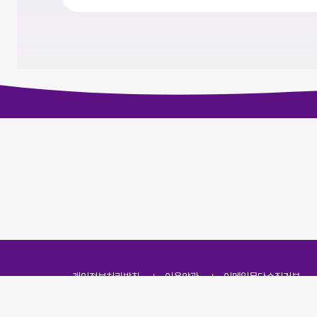
개인정보처리방침
이용약관
이메일무단수집거부
주소
(07251) 서울특별시 영등포구 영신로 166, 319호