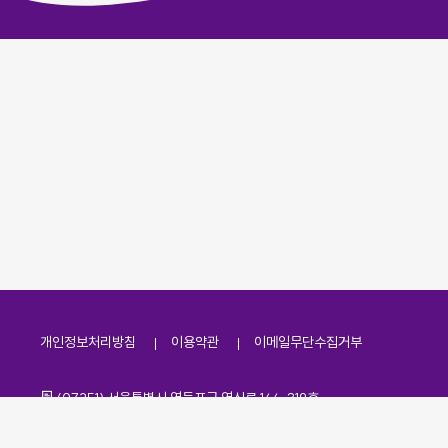
개인정보처리방침
이용약관
이메일무단수집거부
주소
(07251) 서울특별시 영등포구 영신로 166, 319호
전화번호
팩스번호
02-2138-7530
·
02-2138-7533