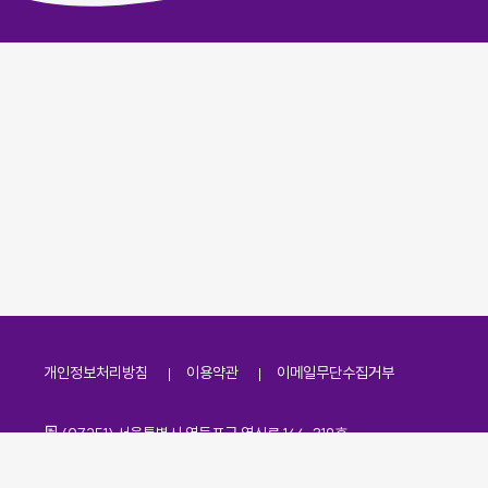
개인정보처리방침
이용약관
이메일무단수집거부
주소
(07251) 서울특별시 영등포구 영신로 166, 319호
전화번호
팩스번호
02-2138-7530
·
02-2138-7533