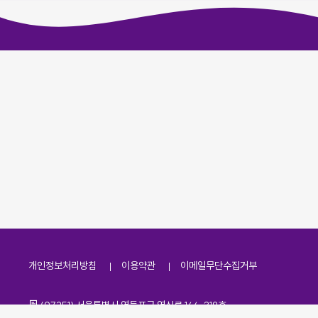
개인정보처리방침
이용약관
이메일무단수집거부
주소
(07251) 서울특별시 영등포구 영신로 166, 319호