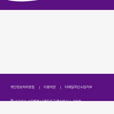
개인정보처리방침
이용약관
이메일무단수집거부
주소
(07251) 서울특별시 영등포구 영신로 166, 319호
전화번호
팩스번호
02-2138-7530
·
02-2138-7533