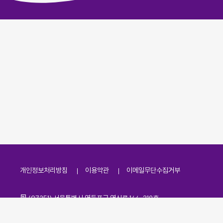
개인정보처리방침
이용약관
이메일무단수집거부
주소
(07251) 서울특별시 영등포구 영신로 166, 319호
전화번호
팩스번호
02-2138-7530
·
02-2138-7533