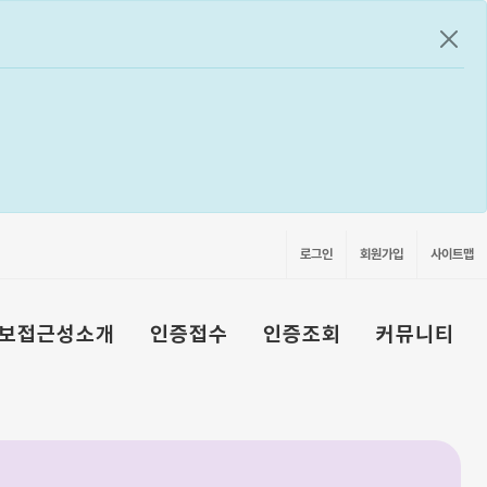
공지
로그인
회원가입
사이트맵
보접근성소개
인증접수
인증조회
커뮤니티