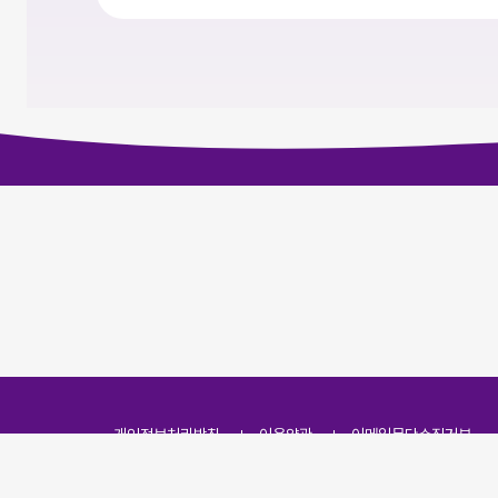
개인정보처리방침
이용약관
이메일무단수집거부
주소
(07251) 서울특별시 영등포구 영신로 166, 319호