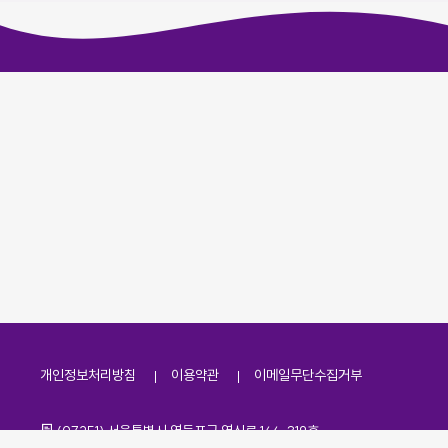
개인정보처리방침
이용약관
이메일무단수집거부
주소
(07251) 서울특별시 영등포구 영신로 166, 319호