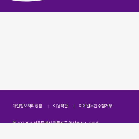
개인정보처리방침
이용약관
이메일무단수집거부
주소
(07251) 서울특별시 영등포구 영신로 166, 319호
전화번호
팩스번호
02-2138-7530
·
02-2138-7533
이메일