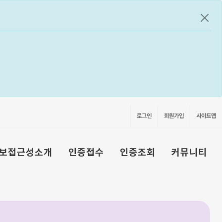
공지
로그인
회원가입
사이트맵
보접근성소개
인증접수
인증조회
커뮤니티