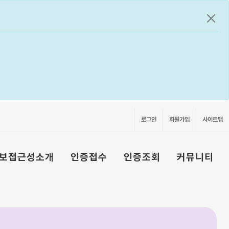
공지
로그인
회원가입
사이트맵
보접근성소개
인증접수
인증조회
커뮤니티