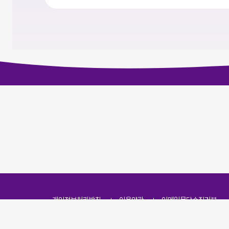
개인정보처리방침
이용약관
이메일무단수집거부
주소
(07251) 서울특별시 영등포구 영신로 166, 319호