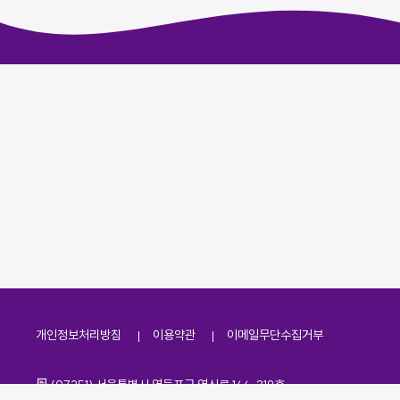
개인정보처리방침
이용약관
이메일무단수집거부
주소
(07251) 서울특별시 영등포구 영신로 166, 319호