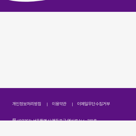
개인정보처리방침
이용약관
이메일무단수집거부
주소
(07251) 서울특별시 영등포구 영신로 166, 319호
전화번호
팩스번호
02-2138-7530
·
02-2138-7533