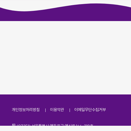
개인정보처리방침
이용약관
이메일무단수집거부
주소
(07251) 서울특별시 영등포구 영신로 166, 319호