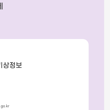
세
기상정보
.go.kr