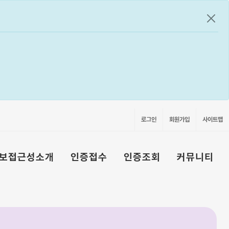
공지
로그인
회원가입
사이트맵
보접근성소개
인증접수
인증조회
커뮤니티