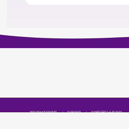
개인정보처리방침
이용약관
이메일무단수집거부
주소
(07251) 서울특별시 영등포구 영신로 166, 319호