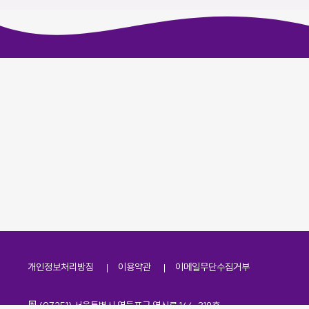
개인정보처리방침
이용약관
이메일무단수집거부
주소
(07251) 서울특별시 영등포구 영신로 166, 319호