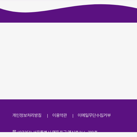
개인정보처리방침
이용약관
이메일무단수집거부
주소
(07251) 서울특별시 영등포구 영신로 166, 319호