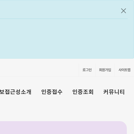
공지
로그인
회원가입
사이트맵
보접근성소개
인증접수
인증조회
커뮤니티