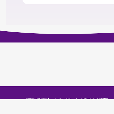
개인정보처리방침
이용약관
이메일무단수집거부
주소
(07251) 서울특별시 영등포구 영신로 166, 319호