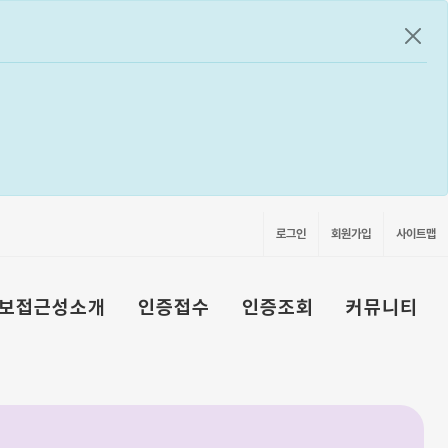
공지
로그인
회원가입
사이트맵
보접근성소개
인증접수
인증조회
커뮤니티