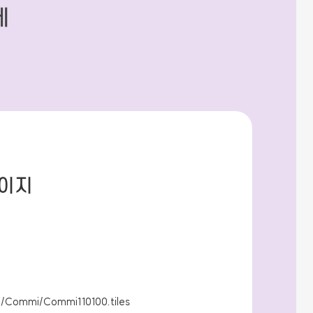
세
이지
n/Commi/Commi110100.tiles