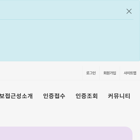
공지
로그인
회원가입
사이트맵
보접근성소개
인증접수
인증조회
커뮤니티