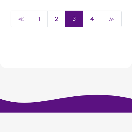
≪
1
2
3
4
≫