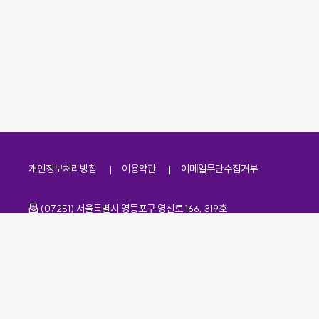
개인정보처리방침
이용약관
이메일무단수집거부
주소
(07251) 서울특별시 영등포구 영신로 166, 319호
전화번호
팩스번호
02-2138-7530
·
02-2138-7533
이메일
kdaa@kdaa.or.kr
Copyrights © KBUWEL All Rights Reserved.