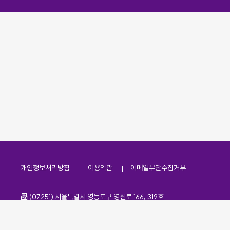
개인정보처리방침
이용약관
이메일무단수집거부
주소
(07251) 서울특별시 영등포구 영신로 166, 319호
전화번호
팩스번호
02-2138-7530
·
02-2138-7533
이메일
kdaa@kdaa.or.kr