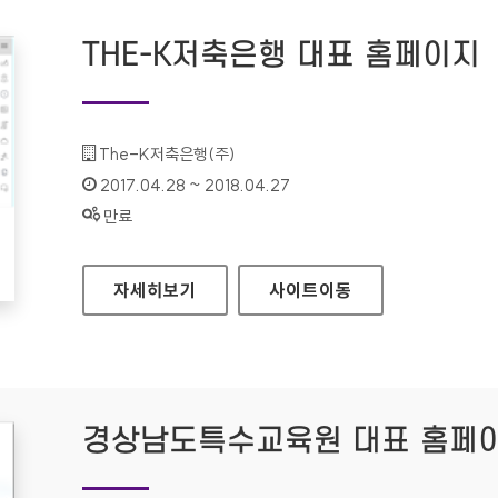
THE-K저축은행 대표 홈페이지
기관명 :
The-K저축은행(주)
인증기간 :
2017.04.28 ~ 2018.04.27
상태 :
만료
THE-K저축은행 대표 홈페이지
자세히보기
사이트
이동
경상남도특수교육원 대표 홈페