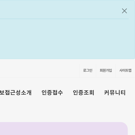
공지
로그인
회원가입
사이트맵
보접근성소개
인증접수
인증조회
커뮤니티