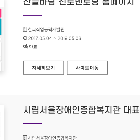
산들바람 진로멘토링 홈페이지
기관명 :
한국직업능력개발원
인증기간 :
2017.05.04 ~ 2018.05.03
상태 :
만료
산들바람 진로멘토링 홈페이지
자세히보기
사이트
이동
시립서울장애인종합복지관 대표
기관명 :
시립서울장애인종합복지관