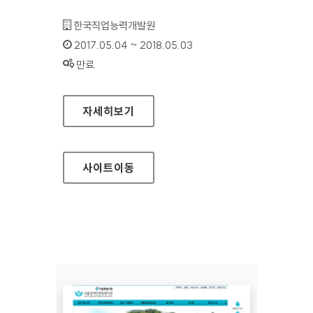
기관명 :
한국직업능력개발원
인증기간 :
2017.05.04 ~ 2018.05.03
상태 :
만료
산들바람 진로멘토링 홈페이지
자세히보기
사이트
이동