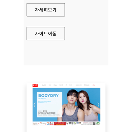
시립서울장애인종합복지관 대표 홈페이지
자세히보기
사이트
이동