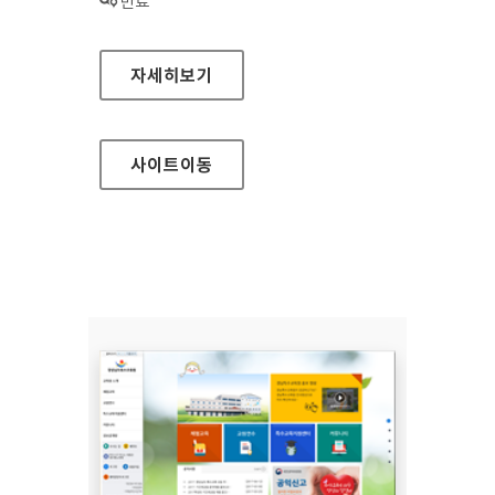
상태 :
만료
THE-K저축은행 대표 홈페이지
자세히보기
사이트
이동