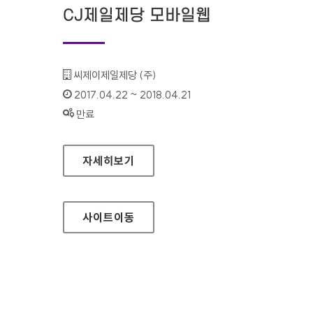
CJ제일제당 모바일웹
기관명 :
씨제이제일제당 (주)
인증기간 :
2017.04.22 ~ 2018.04.21
상태 :
만료
CJ제일제당 모바일웹
자세히보기
사이트
이동