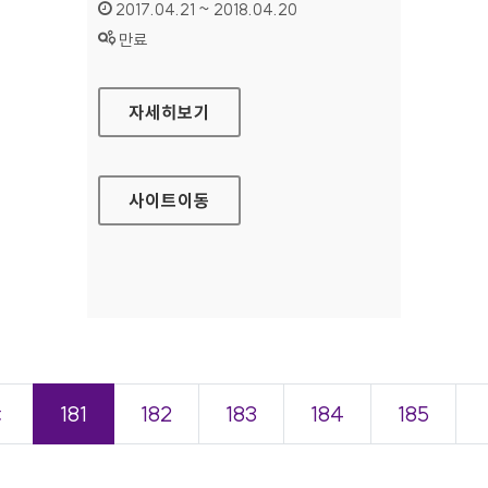
인증기간 :
2017.04.21 ~ 2018.04.20
상태 :
만료
모비스피버스 농구단 대표 홈페이지
자세히보기
사이트
이동
＜
181
182
183
184
185