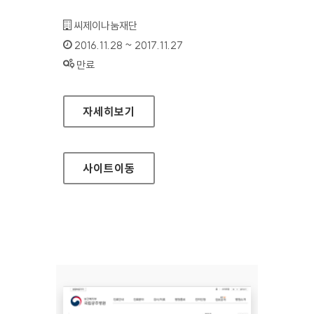
기관명 :
씨제이나눔재단
인증기간 :
2016.11.28 ~ 2017.11.27
상태 :
만료
CJ도너스캠프 홈페이지
자세히보기
사이트
이동