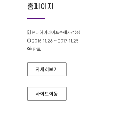
홈페이지
기관명 :
현대하이라이프손해사정㈜
인증기간 :
2016.11.26 ~ 2017.11.25
상태 :
만료
현대 하이라이프 손해사정 홈페이지
자세히보기
사이트
이동