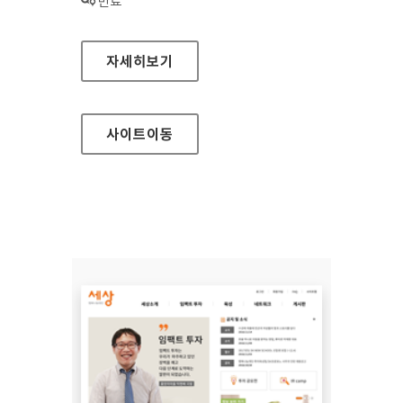
상태 :
만료
세상 SK프로보노 홈페이지
자세히보기
사이트
이동