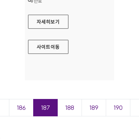
상태 :
만료
서대문구 대표 홈페이지
자세히보기
사이트
이동
＜
186
187
188
189
190