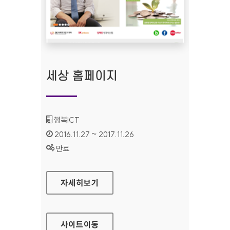
세상 홈페이지
기관명 :
행복ICT
인증기간 :
2016.11.27 ~ 2017.11.26
상태 :
만료
세상 홈페이지
자세히보기
사이트
이동