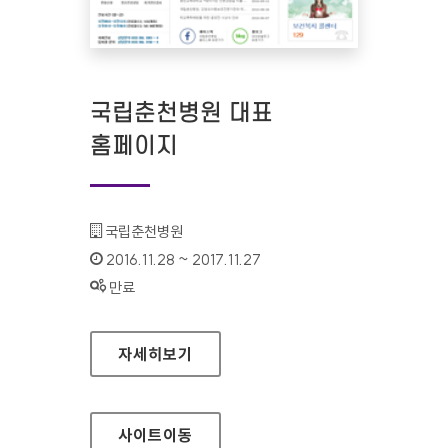
국립춘천병원 대표
홈페이지
기관명 :
국립춘천병원
인증기간 :
2016.11.28 ~ 2017.11.27
상태 :
만료
국립춘천병원 대표 홈페이지
자세히보기
사이트
이동