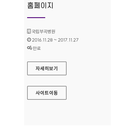
홈페이지
기관명 :
국립부곡병원
인증기간 :
2016.11.28 ~ 2017.11.27
상태 :
만료
국립부곡병원 대표 홈페이지
자세히보기
사이트
이동