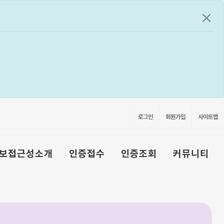
공지
로그인
회원가입
사이트맵
보접근성소개
인증접수
인증조회
커뮤니티