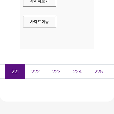
KB국민카드 공통영역 홈페이지
자세히보기
사이트
이동
221
222
223
224
225