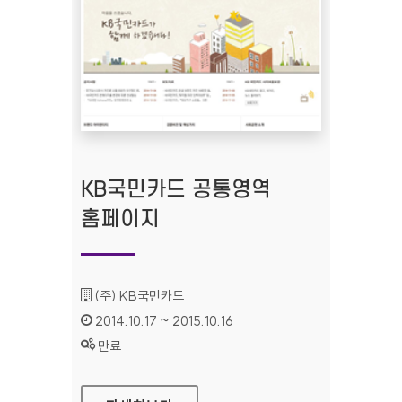
KB국민카드 공통영역
홈페이지
기관명 :
(주) KB국민카드
인증기간 :
2014.10.17 ~ 2015.10.16
상태 :
만료