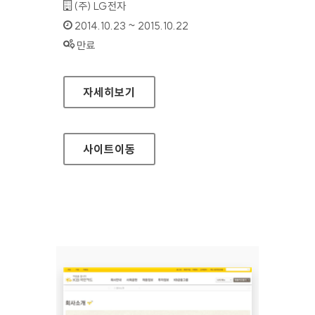
기관명 :
(주) LG전자
인증기간 :
2014.10.23 ~ 2015.10.22
상태 :
만료
LG CLOUD 홈페이지
자세히보기
사이트
이동