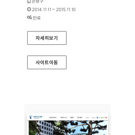
기관명 :
은평구
인증기간 :
2014.11.11 ~ 2015.11.10
상태 :
만료
은평구청 홈페이지
자세히보기
사이트
이동