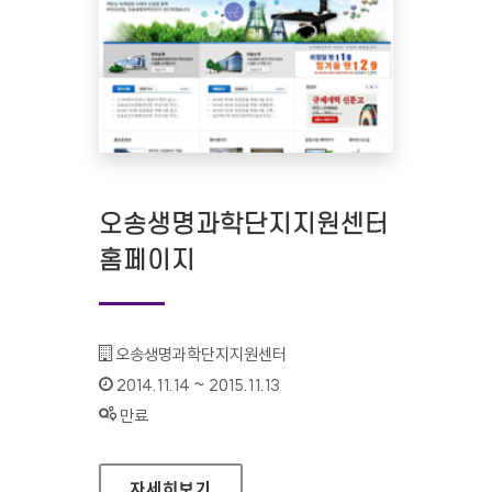
오송생명과학단지지원센터
홈페이지
기관명 :
오송생명과학단지지원센터
인증기간 :
2014.11.14 ~ 2015.11.13
상태 :
만료
오송생명과학단지지원센터 홈페이지
자세히보기