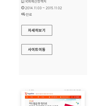
기관명 :
국회예산정책처
인증기간 :
2014.11.03 ~ 2015.11.02
상태 :
만료
국회예산정책처 홈페이지
자세히보기
사이트
이동