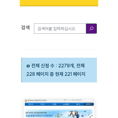
검색
검색옵션
검색
전체 신청 수 : 2278개, 전체
228 페이지 중 현재 221 페이지