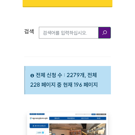
검색
검색옵션
검색
전체 신청 수 : 2279개, 전체
228 페이지 중 현재 196 페이지