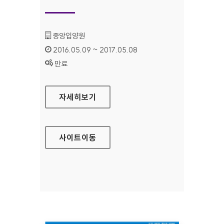
기관명 :
중앙입양원
인증기간 :
2016.05.09 ~ 2017.05.08
상태 :
만료
중앙입양원 대표 홈페이지
자세히보기
사이트
이동