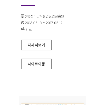
기관명 :
(재)전라남도환경산업진흥원
인증기간 :
2016.05.18 ~ 2017.05.17
상태 :
만료
전라남도환경산업진흥원 대표 홈페이지
자세히보기
사이트
이동