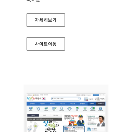
상태 :
만료
공동주택관리 지원센터 대표 홈페이지
자세히보기
사이트
이동