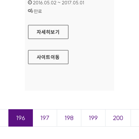
인증기간 :
2016.05.02 ~ 2017.05.01
상태 :
만료
서울장애인종합복지관 대표 홈페이지
자세히보기
사이트
이동
＜
196
197
198
199
200