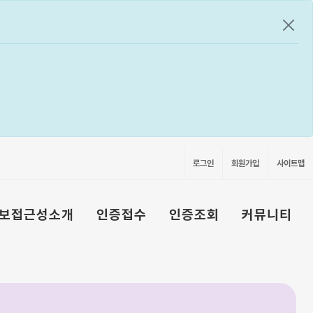
공지
로그인
회원가입
사이트맵
보접근성소개
인증접수
인증조회
커뮤니티