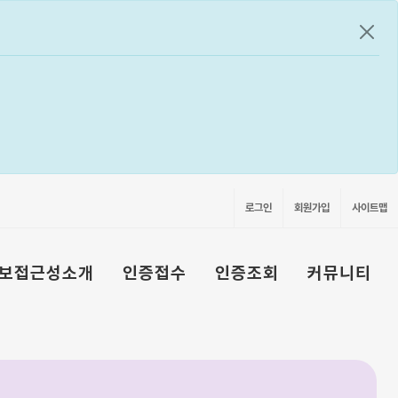
공지
로그인
회원가입
사이트맵
보접근성소개
인증접수
인증조회
커뮤니티