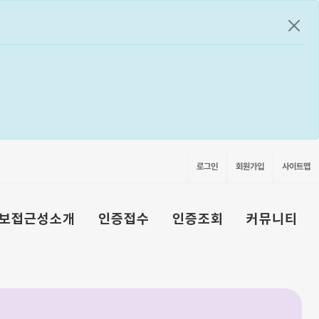
공지
로그인
회원가입
사이트맵
보접근성소개
인증접수
인증조회
커뮤니티