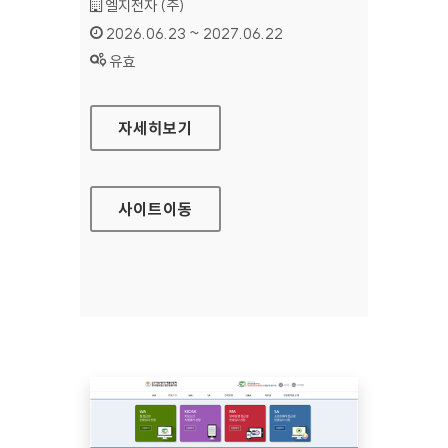
기관명 :
엘지전자 (주)
인증기간 :
2026.06.23 ~ 2027.06.22
상태 :
유효
LG CONTENT STORE
자세히보기
사이트
이동