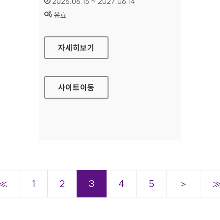
인증기간 :
2026.06.15 ~ 2027.06.14
상태 :
유효
한국학사서 글로벌 네트워크
자세히보기
사이트
이동
≪
1
2
3
4
5
＞