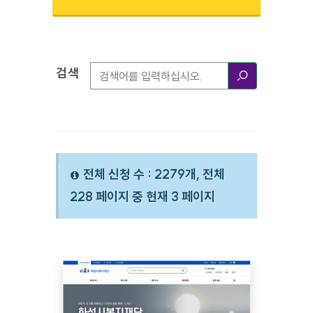
검색
검색옵션
검색
전체 신청 수 : 2279개, 전체
228 페이지 중 현재 3 페이지