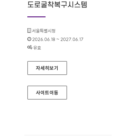
도로굴착복구시스템
기관명 :
서울특별시청
인증기간 :
2026.06.18 ~ 2027.06.17
상태 :
유효
서울특별시 도로굴착복구시스템
자세히보기
사이트
이동