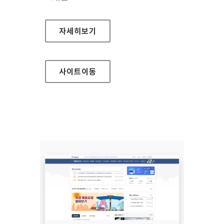
(사)한국장애인단체총연합회 한국정보접근성인
자세히보기
사이트
이동