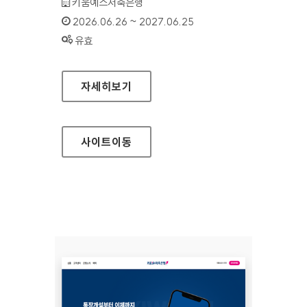
기관명 :
키움예스저축은행
인증기간 :
2026.06.26 ~ 2027.06.25
상태 :
유효
키움예스저축은행(모바일웹)
자세히보기
사이트
이동