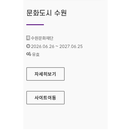
문화도시 수원
기관명 :
수원문화재단
인증기간 :
2026.06.26 ~ 2027.06.25
상태 :
유효
문화도시 수원
자세히보기
사이트
이동