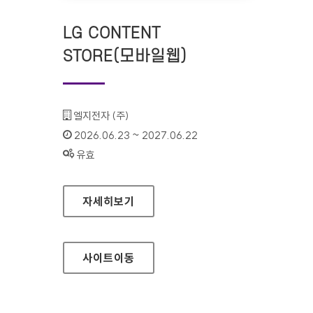
LG CONTENT
STORE(모바일웹)
기관명 :
엘지전자 (주)
인증기간 :
2026.06.23 ~ 2027.06.22
상태 :
유효
LG CONTENT STORE(모바일웹)
자세히보기
사이트
이동