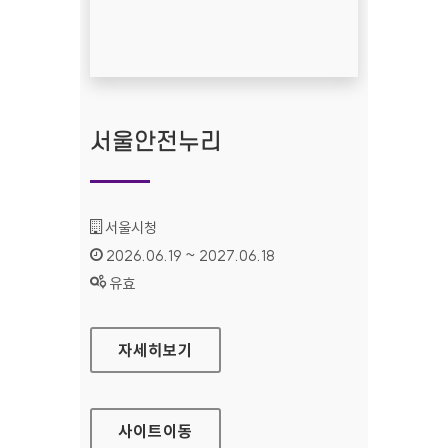
서울안전누리
기관명 :
서울시청
인증기간 :
2026.06.19 ~ 2027.06.18
상태 :
유효
서울안전누리
자세히보기
사이트
이동