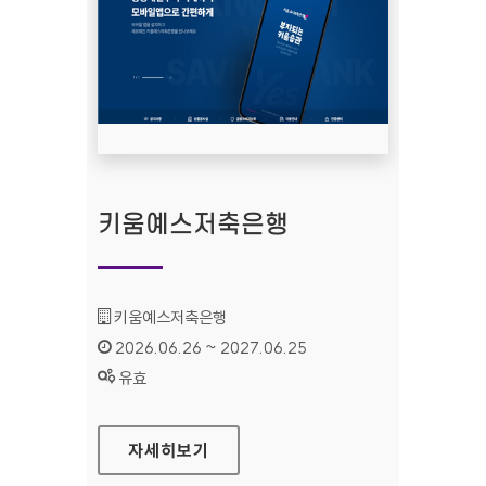
키움예스저축은행
기관명 :
키움예스저축은행
인증기간 :
2026.06.26 ~ 2027.06.25
상태 :
유효
키움예스저축은행
자세히보기