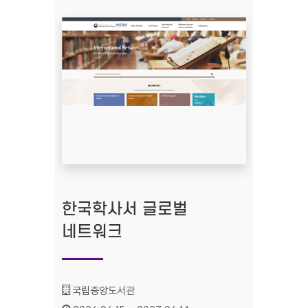
한국학사서 글로벌
네트워크
기관명 :
국립중앙도서관