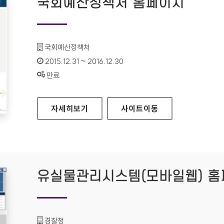
국회예산정책처 홈페이지
기관명 :
국회예산정책처
인증기간 :
2015.12.31 ~ 2016.12.30
상태 :
만료
국회예산정책처 홈페이지
자세히보기
사이트
이동
유실물관리시스템(모바일웹) 
기관명 :
경찰청