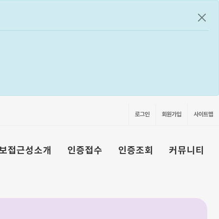
공지
로그인
회원가입
사이트맵
보접근성소개
인증접수
인증조회
커뮤니티